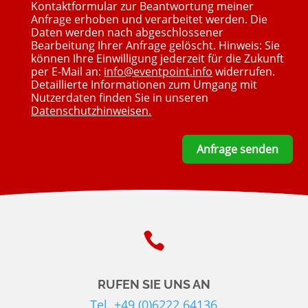
Kontaktformular zur Beantwortung meiner
Anfrage erhoben und verarbeitet werden. Die
Daten werden nach abgeschlossener
Bearbeitung Ihrer Anfrage gelöscht. Hinweis: Sie
können Ihre Einwilligung jederzeit für die Zukunft
per E-Mail an:
info@eventpoint.info
widerrufen.
Detaillierte Informationen zum Umgang mit
Nutzerdaten finden Sie in unseren
Datenschutzhinweisen.
Anfrage senden

RUFEN SIE UNS AN
Tel. +49 (0)6222 64136